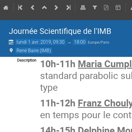
Journée Scientifique de l'IMB
lundi 1 avr. 2019, 09:30
→
18:00
Europe/Paris
René Baire (IMB)
10h-11h
Maria Cumpl
Description
standard parabolic su
type
11h-12h
Franz Choul
en temps pour le con
14h-15h
Delphine Mo