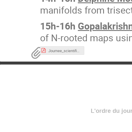
manifolds from trisec
15h-16h
Gopalakrish
of N-rooted maps usi
Journee_scientifiqueIMB2019.pdf
L'ordre du jou