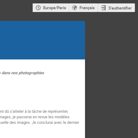
Europe/Paris
Français
S'authentifier
les dans nos photographies
t dû s'atteler à la tâche de représenter,
mages, je passerai en revue les modèles
elle des images. Je conclurai avec le dernier