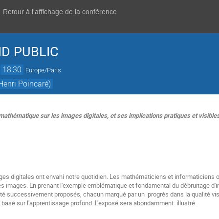
Retour à l'affichage de la conférence
D PUBLIC
→
18:30
Europe/Paris
Henri Poincaré)
 mathématique sur les images digitales, et ses implications pratiques et visib
es digitales ont envahi notre quotidien. Les mathématiciens et informaticiens on
es images. En prenant l'exemple emblématique et fondamental du débruitage d'i
té successivement proposés, chacun marqué par un progrès dans la qualité visu
, basé sur l'apprentissage profond. L'exposé sera abondamment illustré.