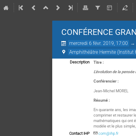
CONFÉRENCE GRAN
mercredi 6 févr. 2019, 17:00
Amphithéâtre Hermite (Institut 
Titre :
Description
L'évolution de la pensée
Conférencier :
Jean-Michel MOREL
Résumé :
En quarante ans, les imag
comprimer et restaurer l
mathématiques qui ont é
modèle et le plus simple
Contact IHP
com@ihp.fr