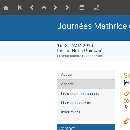
Journées Mathrice 
19–21 mars 2019
Institut Henri Poincaré
Fuseau horaire Europe/Paris
Menu
S
Accueil
de
je
Agenda
l'événement
Liste des contributions
Liste des orateurs
Inscriptions
Contact