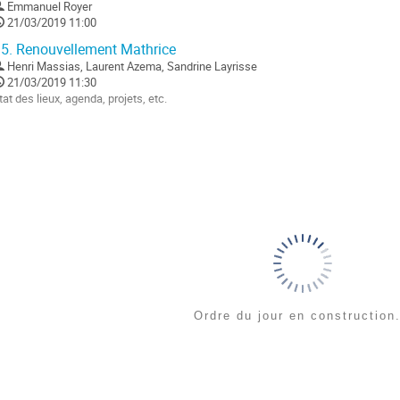
Emmanuel Royer
a
21/03/2019 11:00
age
e
5.
Renouvellement Mathrice
a
Henri Massias
,
Laurent Azema
,
Sandrine Layrisse
ontribution
21/03/2019 11:30
tat des lieux, agenda, projets, etc.
ller
a
age
e
a
ontribution
Ordre du jour en construction.