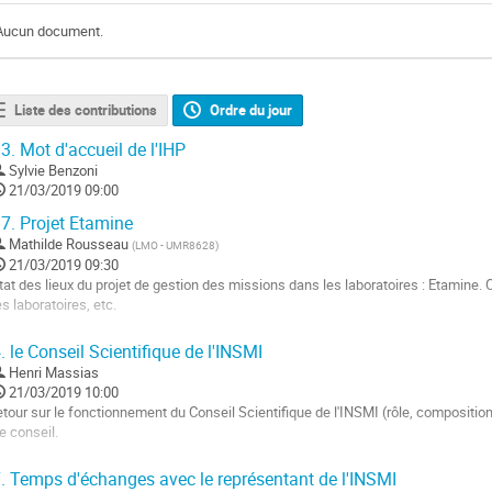
Aucun document.
Liste des contributions
Ordre du jour
3.
Mot d'accueil de l'IHP
Sylvie Benzoni
21/03/2019 09:00
7.
Projet Etamine
Mathilde Rousseau
(
LMO - UMR8628
)
21/03/2019 09:30
tat des lieux du projet de gestion des missions dans les laboratoires : Etamine. 
es laboratoires, etc.
ller
.
le Conseil Scientifique de l'INSMI
Henri Massias
a
21/03/2019 10:00
age
etour sur le fonctionnement du Conseil Scientifique de l'INSMI (rôle, composition,
e
e conseil.
a
ontribution
ller
.
Temps d'échanges avec le représentant de l'INSMI