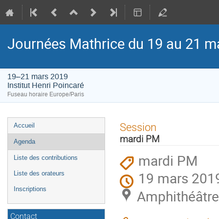
Journées Mathrice du 19 au 21 m
19–21 mars 2019
Institut Henri Poincaré
Fuseau horaire Europe/Paris
Menu
Session
Accueil
de
mardi PM
Agenda
l'événement
mardi PM
Liste des contributions
19 mars 2019
Liste des orateurs
Inscriptions
Amphithéâtre 
Contact