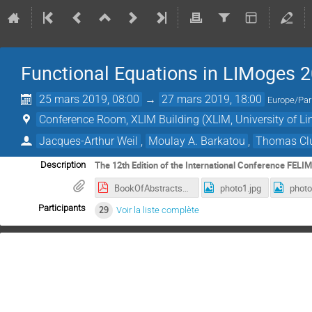
Functional Equations in LIMoges 
25 mars 2019, 08:00
→
27 mars 2019, 18:00
Europe/Par
Conference Room, XLIM Building (XLIM, University of L
Jacques-Arthur Weil
,
Moulay A. Barkatou
,
Thomas Cl
The 12th Edition of the International Conference FELI
Description
BookOfAbstracts_FELIM2019.pdf
photo1.jpg
photo
Participants
29
Voir la liste complète