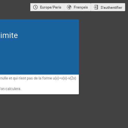
Europe/Paris
Français
S'authentifier
limite
e nulle et qui n'est pas de la forme u(x)=v(x)-v(2x)
'on calculera.