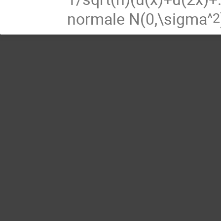
normale N(0,\sigma
^
2