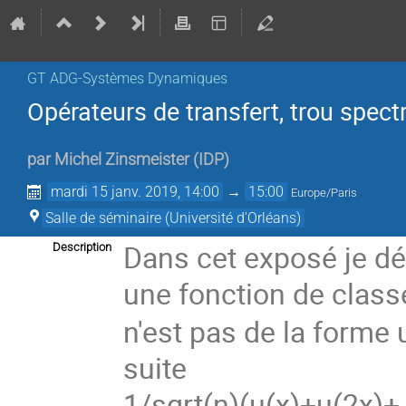
GT ADG-Systèmes Dynamiques
Opérateurs de transfert, trou spect
par
Michel Zinsmeister
(
IDP
)
mardi 15 janv. 2019, 14:00
→
15:00
Europe/Paris
Salle de séminaire (Université d'Orléans)
Dans cet exposé je dém
Description
une fonction de class
n'est pas de la forme 
suite
1/sqrt(n)(u(x)+u(2x)+.