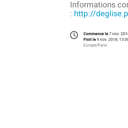
Informations com
:
http://deglise.
Information
Commence le
7 nov. 201
Date/Heure
de
Finit le
9 nov. 2018, 13:0
la
Toutes
Europe/Paris
les
conférence
horaires
sont
en
Europe/Paris