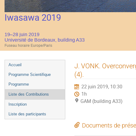
Iwasawa 2019
19–28 juin 2019
Université de Bordeaux, building A33
Fuseau horaire Europe/Paris
Menu
J. VONK. Overconverg
Accueil
de
(4).
Programme Scientifique
l'événement
Programme
22 juin 2019, 10:30
1h
Liste des Contributions
GAM (building A33)
Inscription
Liste des participants
Documents de prése