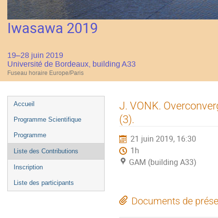
Iwasawa 2019
19–28 juin 2019
Université de Bordeaux, building A33
Fuseau horaire Europe/Paris
Menu
J. VONK. Overconverg
Accueil
de
(3).
Programme Scientifique
l'événement
Programme
21 juin 2019, 16:30
1h
Liste des Contributions
GAM (building A33)
Inscription
Liste des participants
Documents de prése