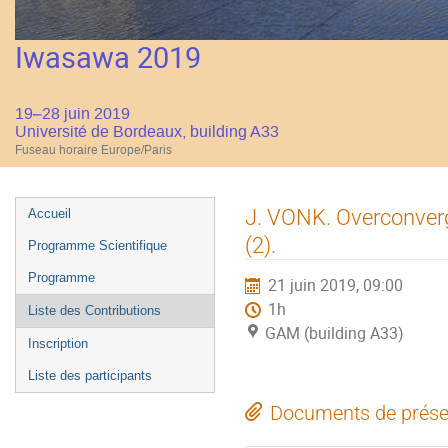
Iwasawa 2019
19–28 juin 2019
Université de Bordeaux, building A33
Fuseau horaire Europe/Paris
Menu
J. VONK. Overconverg
Accueil
de
(2).
Programme Scientifique
l'événement
Programme
21 juin 2019, 09:00
1h
Liste des Contributions
GAM (building A33)
Inscription
Liste des participants
Documents de prése