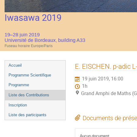
Iwasawa 2019
19–28 juin 2019
Université de Bordeaux, building A33
Fuseau horaire Europe/Paris
Menu
E. EISCHEN. p-adic L-
Accueil
de
Programme Scientifique
19 juin 2019, 16:00
l'événement
Programme
1h
Grand Amphi de Maths (G
Liste des Contributions
Inscription
Liste des participants
Documents de prése
Aucun document.