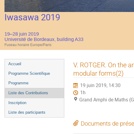
Iwasawa 2019
19–28 juin 2019
Université de Bordeaux, building A33
Fuseau horaire Europe/Paris
Menu
V. ROTGER. On the arit
Accueil
de
modular forms(2)
Programme Scientifique
l'événement
Programme
19 juin 2019, 14:30
1h
Liste des Contributions
Grand Amphi de Maths (G
Inscription
Liste des participants
Documents de prése