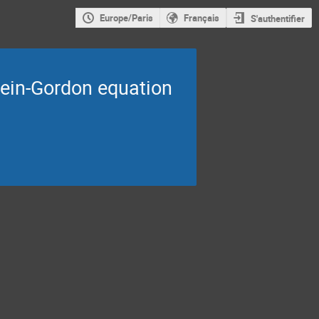
Europe/Paris
Français
S'authentifier
lein-Gordon equation