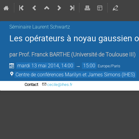
Séminaire Laurent Schwartz
Les opérateurs à noyau gaussien 
par
Prof.
Franck BARTHE
(
Université de Toulouse III
)
mardi 13 mai 2014, 14:00
→
15:00
Europe/Paris
Centre de conférences Marilyn et James Simons (IHES)
Contact
cecile@ihes.fr