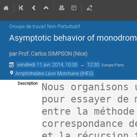
Groupe de travail Non-Perturbatif
Asymptotic behavior of monodrom
par
Prof.
Carlos SIMPSON
(
Nice
)
vendredi 11 avr. 2014, 10:30
→
12:30
Europe/Paris
Amphithéâtre Léon Motchane (IHES)
Description
Nous organisons 
pour essayer de 
entre la méthode
correspondance d
et la récursion 