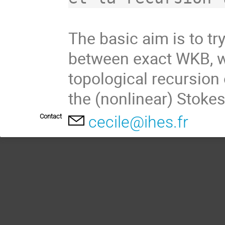
The basic aim is to tr
between exact WKB, w
topological recursion 
the (nonlinear) Stok
Contact
cecile@ihes.fr