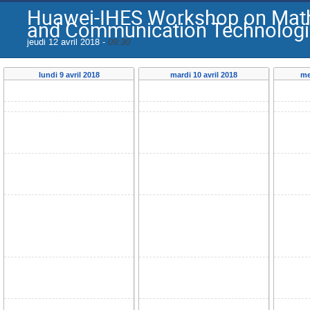
Huawei-IHES Workshop on Mathe
and Communication Technologi
jeudi 12 avril 2018 -
09:30
lundi 9 avril 2018
mardi 10 avril 2018
me