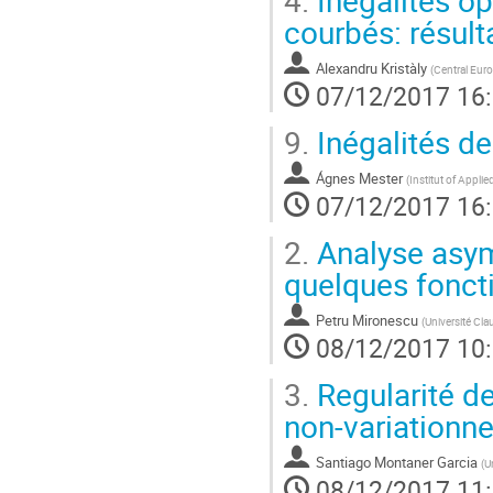
courbés: résulta
Alexandru Kristàly
(
Central Euro
07/12/2017 16
9.
Inégalités de
Ágnes Mester
(
Institut of Appli
07/12/2017 16
2.
Analyse asym
quelques fonct
Petru Mironescu
(
Université Cl
08/12/2017 10
3.
Regularité de
non-variationne
Santiago Montaner Garcia
(
U
08/12/2017 11