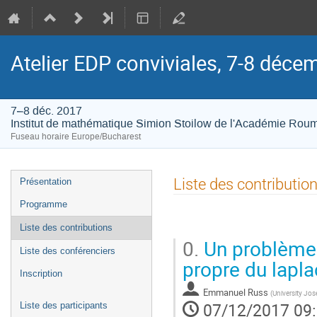
Atelier EDP conviviales, 7-8 déce
7–8 déc. 2017
Institut de mathématique Simion Stoilow de l'Académie Rou
Fuseau horaire Europe/Bucharest
Menu
Liste des contributio
Présentation
de
Programme
l'événement
Liste des contributions
0.
Un problème 
Liste des conférenciers
propre du lapla
Inscription
Emmanuel Russ
(
University Jos
07/12/2017 09
Liste des participants