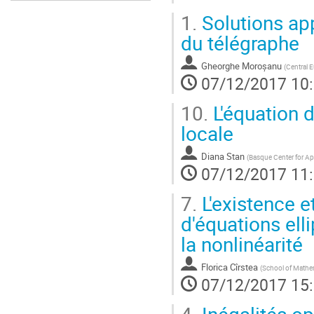
1.
Solutions app
du télégraphe
Gheorghe Moroșanu
(
Central E
07/12/2017 10
10.
L'équation 
locale
Diana Stan
(
Basque Center for A
07/12/2017 11
7.
L'existence e
d'équations el
la nonlinéarité
Florica Cîrstea
(
School of Mathema
07/12/2017 15
4.
Inégalités o