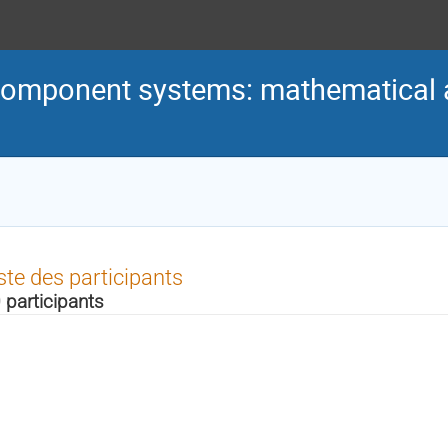
component systems: mathematical 
ste des participants
 participants