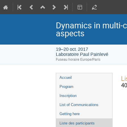
Dynamics in multi-
aspects
19–20 oct. 2017
Laboratoire Paul Painlevé
Fuseau horaire Europe/Paris
Menu
Li
Accueil
de
40
Program
l'événement
Inscription
List of Communications
Getting here
Liste des participants