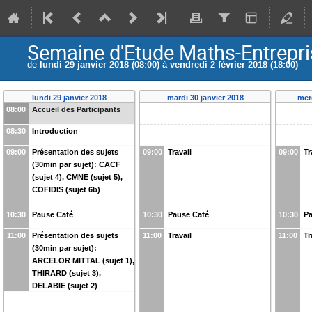
Semaine d'Etude Maths-Entrepr
de
lundi 29 janvier 2018 (08:00)
à
vendredi 2 février 2018 (18:00)
lundi 29 janvier 2018
mardi 30 janvier 2018
merc
08:00
Accueil des Participants
08:30
Introduction
09:00
Présentation des sujets
09:00
Travail
09:00
Tr
(30min par sujet): CACF
(sujet 4), CMNE (sujet 5),
COFIDIS (sujet 6b)
10:30
Pause Café
10:30
Pause Café
10:30
Pa
11:00
Présentation des sujets
11:00
Travail
11:00
Tr
(30min par sujet):
ARCELOR MITTAL (sujet 1),
THIRARD (sujet 3),
DELABIE (sujet 2)