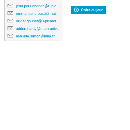
jean-paul.chehab@u-picardie.fr
Ordre du jour
emmanuel.creuse@math.univ-lille1.fr
olivier.goubet@u-picardie.fr
adrien.hardy@math.univ-lille1.fr
marielle.simon@inria.fr