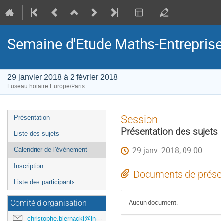
Semaine d'Etude Maths-Entrepris
29 janvier 2018 à 2 février 2018
Fuseau horaire Europe/Paris
Menu
Session
Présentation
de
Présentation des sujets 
Liste des sujets
l'événement
29 janv. 2018, 09:00
Calendrier de l'évènement
Inscription
Documents de prése
Liste des participants
Aucun document.
Comité d'organisation
christophe.biernacki@inria.fr