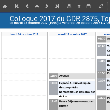
Colloque 2017 du GDR 2875, Top
de
mardi 17 octobre 2017 (10:00)
à
vendredi 20 octobre 2017 (17:00
lundi 16 octobre 2017
mardi 17 octobre 2017
merc
08:30
Ac
09:00
Yo
C
ca
10:00
Br
H
K
10:50
Pa
11:00
Accueil
11:20
Ma
11:30
Exposé A--Survol rapide
ac
des propriétés
an
homotopiques des groupes
de Lie
12:30
Pa
12:45
Pause Déjeuner--restaurant
B
Buffon