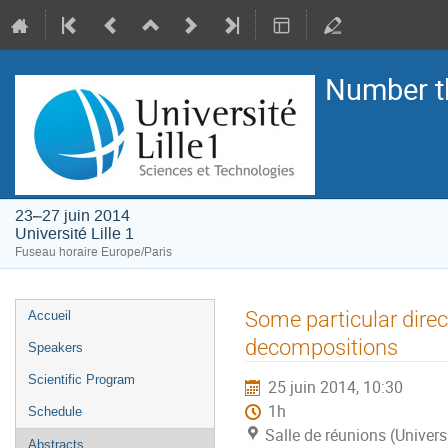
Number t
23–27 juin 2014
Université Lille 1
Fuseau horaire Europe/Paris
Menu
Some particular dire
Accueil
de
decompositions
Speakers
l'événement
Scientific Program
25 juin 2014, 10:30
1h
Schedule
Salle de réunions (Universi
Abstracts