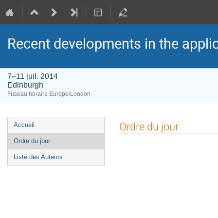
Recent developments in the appli
7–11 juil. 2014
Edinburgh
Fuseau horaire Europe/London
Menu
Ordre du jour
Accueil
de
Ordre du jour
l'événement
Liste des Auteurs