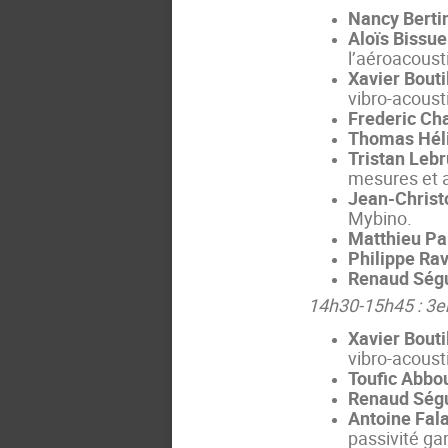
Nancy Berti
Aloïs Bissue
l’aéroacoust
Xavier Bout
vibro-acoust
Frederic Ch
Thomas Hél
Tristan Leb
mesures et 
Jean-Christ
Mybino.
Matthieu P
Philippe Rav
Renaud Ség
14h30-15h45 : 3e
Xavier Bouti
vibro-acoust
Toufic Abbo
Renaud Ség
Antoine Fal
passivité ga