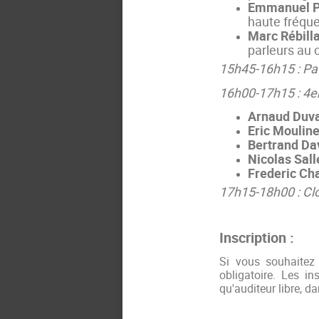
Emmanuel P
haute fréqu
Marc Rébilla
parleurs au 
15h45-16h15 : Pa
16h00-17h15 : 4e
Arnaud Duv
Eric Moulin
Bertrand Da
Nicolas Sall
Frederic Ch
17h15-18h00 : Clot
Inscription :
Si vous souhaitez 
obligatoire. Les in
qu'auditeur libre, d