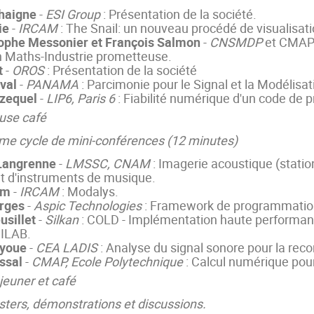
haigne
-
ESI Group
: Présentation de la société.
ie
-
IRCAM
: The Snail: un nouveau procédé de visualisat
ophe Messonier et François Salmon
-
CNSMDP
et CMAP 
n Maths-Industrie prometteuse.
t
-
OROS
: Présentation de la société
nval
-
PANAMA
:
Parcimonie pour le Signal et la Modélisat
zequel
-
LIP6, Paris 6
: Fiabilité numérique d'un code de 
use café
me cycle de mini-conférences (12 minutes)
Langrenne
-
LMSSC, CNAM
: Imagerie acoustique (statio
 d'instruments de musique.
am
-
IRCAM
: Modalys.
rges
-
Aspic Technologies
: Framework de programmation
usillet
-
Silkan
: COLD - Implémentation haute performan
ILAB.
ayoue
-
CEA LADIS
: Analyse du signal sonore pour la rec
ssal
-
CMAP, Ecole Polytechnique
: Calcul numérique pour 
jeuner et café
ters, démonstrations et discussions.