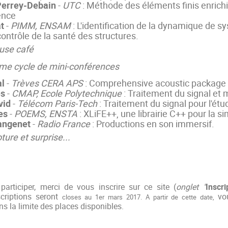
errey-Debain
-
UTC
: Méthode des éléments finis enrich
ence
t
-
PIMM, ENSAM
: L'identification de la dynamique de s
contrôle de la santé des structures.
use café
me cycle de mini-conférences
al
-
Trèves CERA APS
: Comprehensive acoustic package 
es
-
CMAP, Ecole Polytechnique
: Traitement du signal et 
vid
-
Télécom Paris-Tech
: Traitement du signal pour l'é
es
-
POEMS, ENSTA
: XLiFE++, une librairie C++ pour la si
angenet
-
Radio France
: Productions en son immersif.
ure et surprise...
participer, merci de vous inscrire sur ce site (
onglet "
Inscri
scriptions seront
vo
closes au 1er mars 2017. A partir de cette date,
ans la limite des places disponibles.