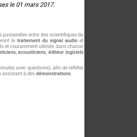
oses le 01 mars 2017.
s passerelles entre des scientifiques du
eront le
traitement du signal audio
et
els et couramment utilisés dans chacun
iciens, acousticiens,
éditeur logiciels
minutes avec questions), afin de
refléter
n assistant à des
démonstrations
.