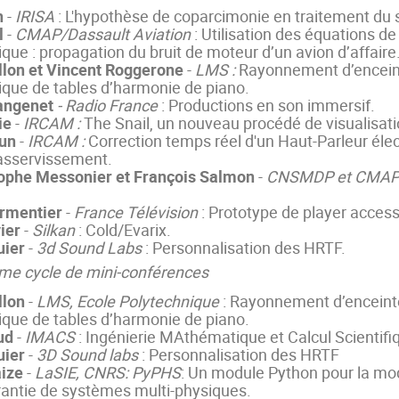
n
-
IRISA
: L'hypothèse de coparcimonie en traitement du 
l
-
CMAP/Dassault Aviation
: Utilisation des équations d
ique : propagation du bruit de moteur d’un avion d’affaire
illon et Vincent Roggerone
-
LMS :
Rayonnement d’encein
ique de tables d’harmonie de piano.
angenet
- Radio France
: Productions en son immersif.
ie
-
IRCAM :
The Snail, un nouveau procédé de visualisat
run
-
IRCAM :
Correction temps réel d'un Haut-Parleur él
asservissement.
ophe Messonier et François Salmon
-
CNSMDP et CMA
armentier
-
France Télévision
: Prototype de player access
ier
-
Silkan
: Cold/Evarix.
uier
-
3d Sound Labs
: Personnalisation des HRTF.
me cycle de mini-conférences
llon
-
LMS, Ecole Polytechnique
: Rayonnement d’enceint
ique de tables d’harmonie de piano.
ud
-
IMACS
: Ingénierie MAthématique et Calcul Scientifi
uier
-
3D Sound labs
: Personnalisation des HRTF
aize
-
LaSIE, CNRS: PyPHS
: Un module Python pour la modé
rantie de systèmes multi-physiques.