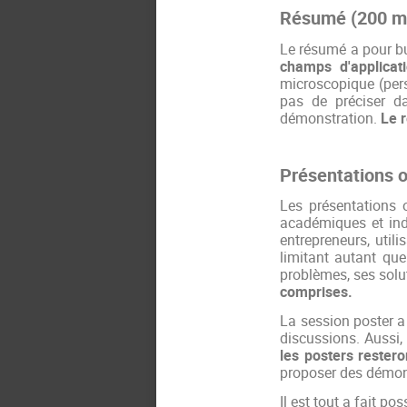
Résumé (200 m
Le résumé a pour b
champs d'applicat
microscopique (pers
pas de préciser d
démonstration.
Le 
Présentations o
Les présentations 
académiques et indu
entrepreneurs, util
limitant autant que
problèmes, ses solu
comprises.
La session poster a
discussions. Aussi,
les posters restero
proposer des démons
Il est tout a fait p