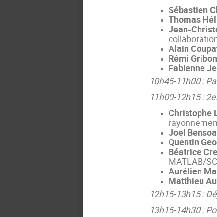
Sébastien C
Thomas Hél
Jean-Christ
collaboratio
Alain Coupa
Rémi Gribo
Fabienne Je
10h45-11h00 : Pa
11h00-12h15 : 2e
Christophe 
rayonnement
Joel Benso
Quentin Geo
Béatrice Cre
MATLAB/SC
Aurélien M
Matthieu Au
12h15-13h15 : Dé
13h15-14h30 : Pos