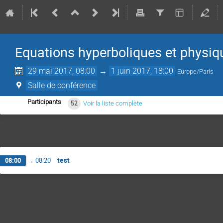
Equations hyperboliques et physi
29 mai 2017, 08:00
→
1 juin 2017, 18:00
Europe/Paris
Salle de conférence
Participants
52
Voir la liste complète
test
08:00
→
08:20