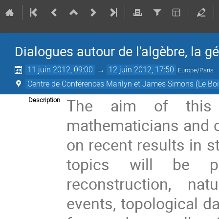
Dialogues autour de l'algèbre, la g
11 juin 2012, 09:00
→
12 juin 2012, 17:50
Europe/Paris
Centre de Conférences Marilyn et James Simons (Le Boi
The aim of this 
Description
mathematicians and c
on recent results in s
topics will be p
reconstruction, na
events, topological d