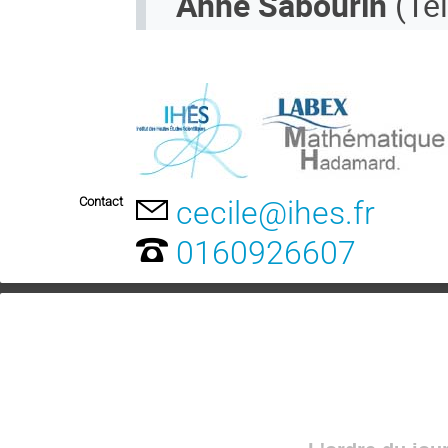
Anne Sabourin
(Té
Contact
cecile@ihes.fr
0160926607