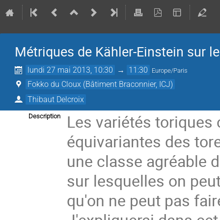
Métriques de Kähler-Einstein sur l
lundi 27 mai 2013, 10:30
→
11:30
Europe/Paris
Fokko du Cloux (Bâtiment Braconnier, ICJ)
Thibaut Delcroix
Les variétés toriques
Description
équivariantes des tore
une classe agréable d
sur lesquelles on peut
qu'on ne peut pas fair
J'expliquerai dans ce