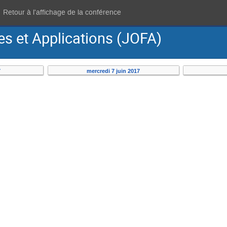
Retour à l'affichage de la conférence
s et Applications (JOFA)
7
mercredi 7 juin 2017