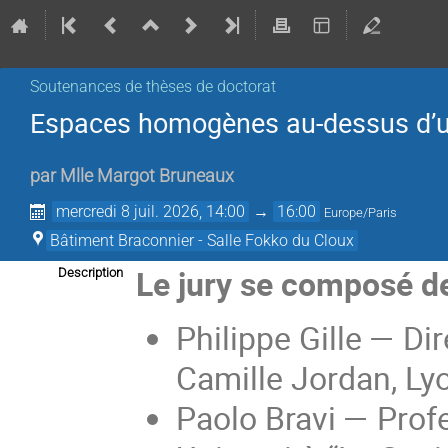
Soutenances de thèses de doctorat
Espaces homogènes au-dessus d’un
par
Mlle
Margot Bruneaux
mercredi 8 juil. 2026, 14:00
→
16:00
Europe/Paris
Bâtiment Braconnier - Salle Fokko du Cloux
Le jury se composé de
Description
Philippe Gille — Di
Camille Jordan, Lyo
Paolo Bravi — Prof