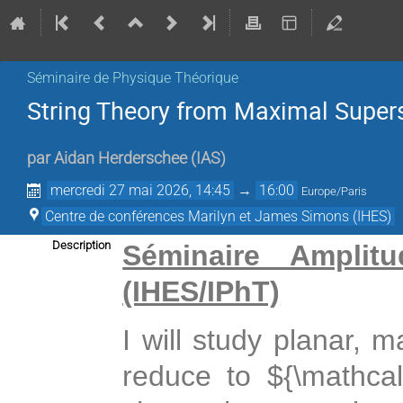
Séminaire de Physique Théorique
String Theory from Maximal Supe
par
Aidan Herderschee
(
IAS
)
mercredi 27 mai 2026, 14:45
→
16:00
Europe/Paris
Centre de conférences Marilyn et James Simons (IHES)
Description
Séminaire Amplitu
(IHES/IPhT)
I will study planar, 
reduce to
${\mathca