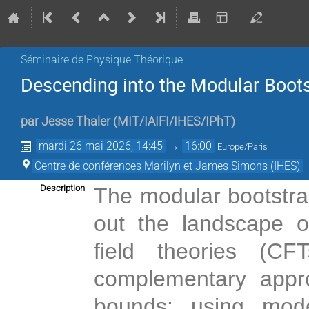
Séminaire de Physique Théorique
Descending into the Modular Boot
par
Jesse Thaler
(
MIT/IAIFI/IHES/IPhT
)
mardi 26 mai 2026, 14:45
→
16:00
Europe/Paris
Centre de conférences Marilyn et James Simons (IHES)
Description
The modular bootstrap
out the landscape o
field theories (CFT
complementary appr
bounds: using mode