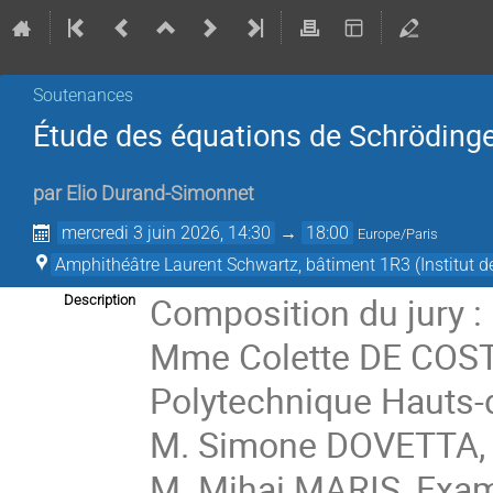
Soutenances
Étude des équations de Schrödinge
par
Elio Durand-Simonnet
mercredi 3 juin 2026, 14:30
→
18:00
Europe/Paris
Amphithéâtre Laurent Schwartz, bâtiment 1R3 (Institut
Composition du jury :
Description
Mme Colette DE COSTE
Polytechnique Hauts-
M. Simone DOVETTA, R
M. Mihai MARIS, Exami