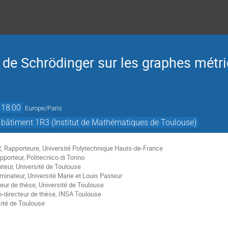
 de Schrödinger sur les graphes métr
18:00
Europe/Paris
 bâtiment 1R3 (Institut de Mathématiques de Toulouse)
Rapporteure, Université Polytechnique Hauts-de-France
orteur, Politecnico di Torino
teur, Université de Toulouse
inateur, Université Marie et Louis Pasteur
eur de thèse, Université de Toulouse
directeur de thèse, INSA Toulouse
sité de Toulouse