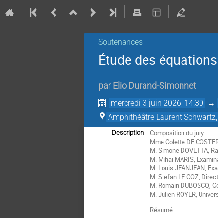
Soutenances
Étude des équations
par
Elio Durand-Simonnet
mercredi 3 juin 2026, 14:30
→
Amphithéâtre Laurent Schwartz,
Composition du jury :
Description
Mme Colette DE COSTER, 
M. Simone DOVETTA, Rapp
M. Mihai MARIS, Examina
M. Louis JEANJEAN, Exam
M. Stefan LE COZ, Direct
M. Romain DUBOSCQ, Co-
M. Julien ROYER, Univer
Résumé :