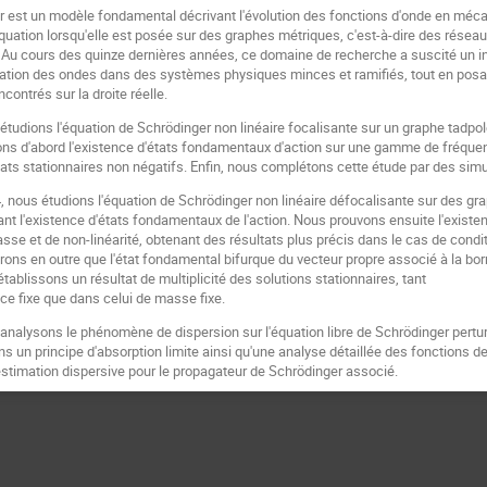
r est un modèle fondamental décrivant l'évolution des fonctions d'onde en méca
quation lorsqu'elle est posée sur des graphes métriques, c'est-à-dire des réseau
u cours des quinze dernières années, ce domaine de recherche a suscité un intér
ation des ondes dans des systèmes physiques minces et ramifiés, tout en posant
ontrés sur la droite réelle.
 étudions l'équation de Schrödinger non linéaire focalisante sur un graphe tadp
ons d'abord l'existence d'états fondamentaux d'action sur une gamme de fréque
états stationnaires non négatifs. Enfin, nous complétons cette étude par des si
4, nous étudions l'équation de Schrödinger non linéaire défocalisante sur des 
sant l'existence d'états fondamentaux de l'action. Nous prouvons ensuite l'exist
sse et de non-linéarité, obtenant des résultats plus précis dans le cas de con
ons en outre que l'état fondamental bifurque du vecteur propre associé à la born
établissons un résultat de multiplicité des solutions stationnaires, tant
ce fixe que dans celui de masse fixe.
 analysons le phénomène de dispersion sur l'équation libre de Schrödinger pertu
s un principe d'absorption limite ainsi qu'une analyse détaillée des fonctions de
stimation dispersive pour le propagateur de Schrödinger associé.