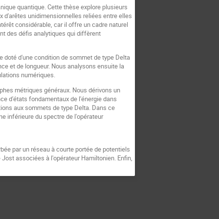
nique quantique. Cette thèse explore plusieurs
x d'arêtes unidimensionnelles reliées entre elles
êt considérable, car il offre un cadre naturel
 des défis analytiques qui diffèrent
ole doté d'une condition de sommet de type Delta
nce et de longueur. Nous analysons ensuite la
mulations numériques.
graphes métriques généraux. Nous dérivons un
ence d'états fondamentaux de l'énergie dans
ditions aux sommets de type Delta. Dans ce
e inférieure du spectre de l'opérateur
rbée par un réseau à courte portée de potentiels
 Jost associées à l'opérateur Hamiltonien. Enfin,