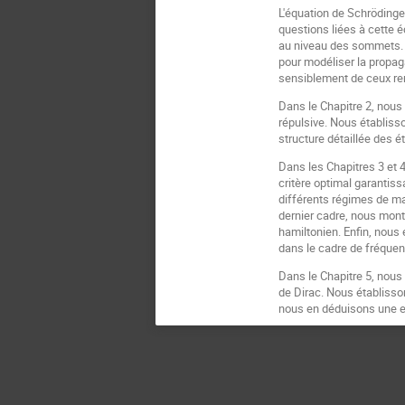
L'équation de Schrödinge
questions liées à cette é
au niveau des sommets. A
pour modéliser la propag
sensiblement de ceux renc
Dans le Chapitre 2, nous
répulsive. Nous établiss
structure détaillée des 
Dans les Chapitres 3 et 
critère optimal garantis
différents régimes de ma
dernier cadre, nous montr
hamiltonien. Enfin, nous 
dans le cadre de fréquen
Dans le Chapitre 5, nous
de Dirac. Nous établisson
nous en déduisons une e