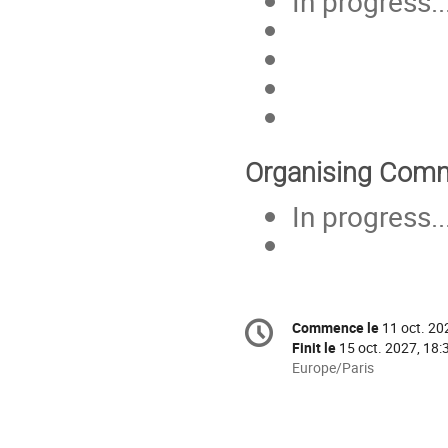
In progress..
Organising Comm
In progress..
Information
Commence le
11 oct. 20
Date/Heure
de
Finit le
15 oct. 2027, 18:
la
Toutes
Europe/Paris
les
conférence
horaires
sont
en