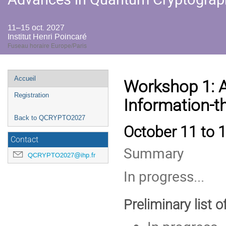
11–15 oct. 2027
Institut Henri Poincaré
Fuseau horaire Europe/Paris
Menu
Accueil
Workshop 1: 
de
Registration
Information-t
l'événement
Back to QCRYPTO2027
October 11 to 1
Contact
Summary
QCRYPTO2027@ihp.fr
In progress...
Preliminary list o