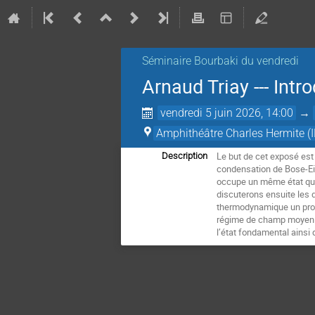
Séminaire Bourbaki du vendredi
Arnaud Triay --- Intr
vendredi 5 juin 2026, 14:00
→
Amphithéâtre Charles Hermite (I
Le but de cet exposé est
Description
condensation de Bose-Ein
occupe un même état qua
discuterons ensuite les d
thermodynamique un prob
régime de champ moyen et
l’état fondamental ainsi