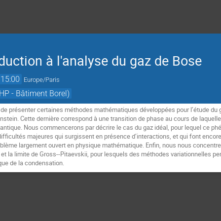
oduction à l'analyse du gaz de Bose
15:00
Europe/Paris
HP - Bâtiment Borel)
 de présenter certaines méthodes mathématiques développées pour l’étude du gaz 
stein. Cette dernière correspond à une transition de phase au cours de laquell
ntique. Nous commencerons par décrire le cas du gaz idéal, pour lequel ce ph
ifficultés majeures qui surgissent en présence d’interactions, et qui font encor
lème largement ouvert en physique mathématique. Enfin, nous nous concentrero
 la limite de Gross--Pitaevskii, pour lesquels des méthodes variationnelles per
 que de la condensation.