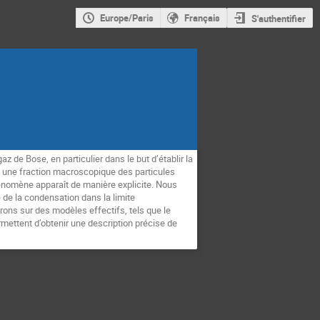
Europe/Paris
Français
S'authentifier
de Bose, en particulier dans le but d’établir la
e une fraction macroscopique des particules
énomène apparaît de manière explicite. Nous
e de la condensation dans la limite
ns sur des modèles effectifs, tels que le
mettent d’obtenir une description précise de