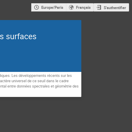
Europe/Paris
Français
S'authentifier
es surfaces
boliques. Les développements récents sur les
ractère universel de ce seuil dans le cadre
mental entre données spectrales et géométrie des