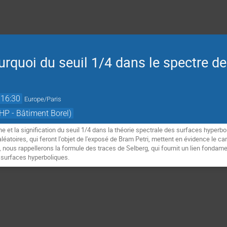
pourquoi du seuil 1/4 dans le spectre d
16:30
Europe/Paris
HP - Bâtiment Borel)
ne et la signification du seuil 1/4 dans la théorie spectrale des surfaces hyper
éatoires, qui feront l'objet de l'exposé de Bram Petri, mettent en évidence le ca
, nous rappellerons la formule des traces de Selberg, qui fournit un lien fonda
 surfaces hyperboliques.