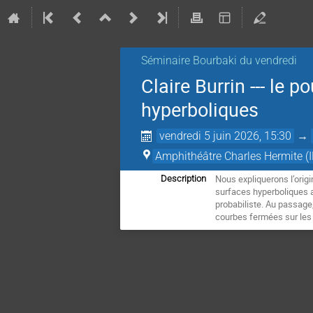
Séminaire Bourbaki du vendredi
Claire Burrin --- le 
hyperboliques
vendredi 5 juin 2026, 15:30
→
Amphithéâtre Charles Hermite (I
Nous expliquerons l’origi
Description
surfaces hyperboliques al
probabiliste. Au passage
courbes fermées sur les