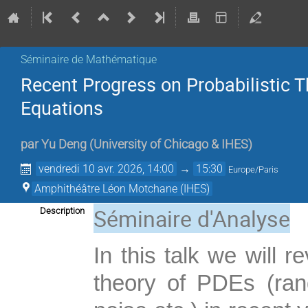
Séminaire de Mathématique
Recent Progress on Probabilistic T
Equations
par
Yu Deng
(
University of Chicago & IHES
)
vendredi 10 avr. 2026, 14:00
→
15:30
Europe/Paris
Amphithéâtre Léon Motchane (IHES)
Séminaire d'Analyse
Description
In this talk we will r
theory of PDEs (rand