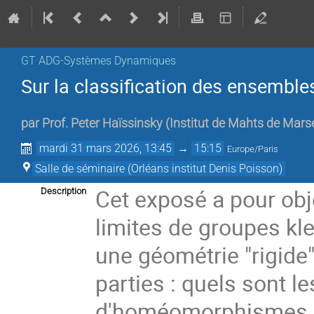
GT ADG-Systèmes Dynamiques
Sur la classification des ensembl
par
Prof.
Peter Haïssinsky
(
Institut de Mahts de Marse
mardi 31 mars 2026, 13:45
→
15:15
Europe/Paris
Salle de séminaire (Orléans institut Denis Poisson)
Cet exposé a pour obj
Description
limites de groupes kl
une géométrie "rigide
parties : quels sont l
d'homéomorphismes de