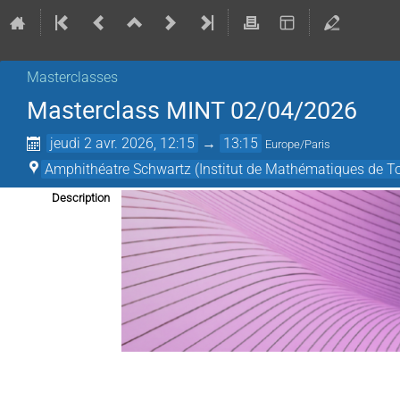
Masterclasses
Masterclass MINT 02/04/2026
jeudi 2 avr. 2026, 12:15
→
13:15
Europe/Paris
Amphithéatre Schwartz (Institut de Mathématiques de T
Description