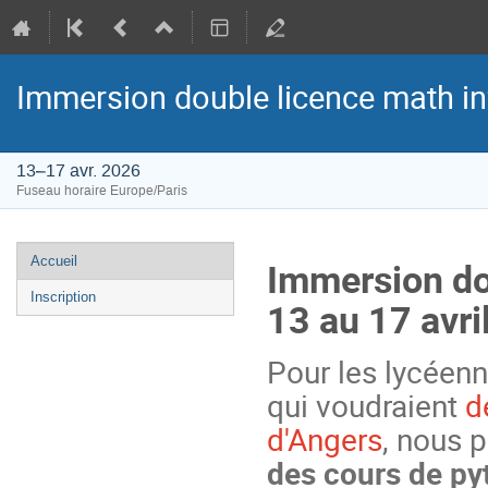
Immersion double licence math inf
13–17 avr. 2026
Fuseau horaire Europe/Paris
Menu
Accueil
Immersion do
de
Inscription
13 au 17 avri
l'événement
Pour les lycéenn
qui voudraient
d
d'Angers
, nous 
des cours de py