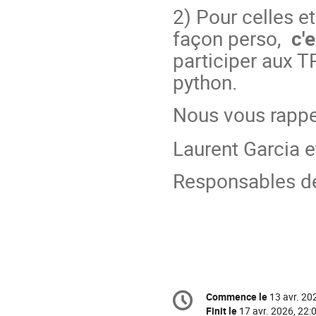
2) Pour celles e
façon perso,
c'
participer aux T
python.
Nous vous rapp
Laurent Garcia 
Responsables d
Information
Commence le
13 avr. 20
Date/Heure
de
Finit le
17 avr. 2026, 22: