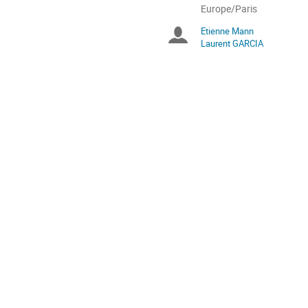
la
Toutes
Europe/Paris
les
conférence
Etienne Mann
Présidents
horaires
Laurent GARCIA
sont
de
en
Europe/Paris
séance