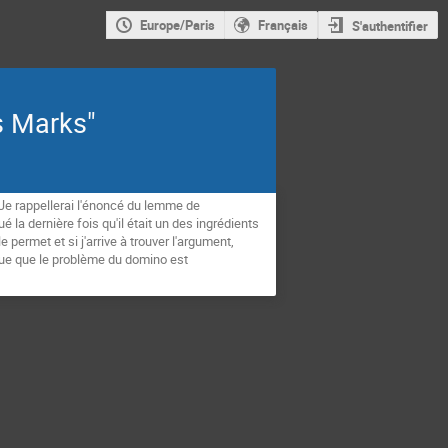
Europe/Paris
Français
S'authentifier
ès Marks"
Je rappellerai l'énoncé du lemme de
é la dernière fois qu'il était un des ingrédients
permet et si j'arrive à trouver l'argument,
que que le problème du domino est