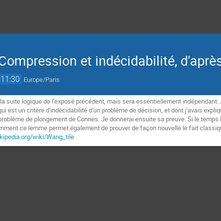
 "Compression et indécidabilité, d'apr
11:30
Europe/Paris
a suite logique de l'exposé précédent, mais sera essentiellement indépendant. 
 est un critère d'indécidabilité d'un problème de décision, et dont j'avais expliqu
problème de plongement de Connes. Je donnerai ensuite sa preuve. Si le temps le 
comment ce lemme permet également de prouver de façon nouvelle le fait classi
ikipedia.org/wiki/Wang_tile