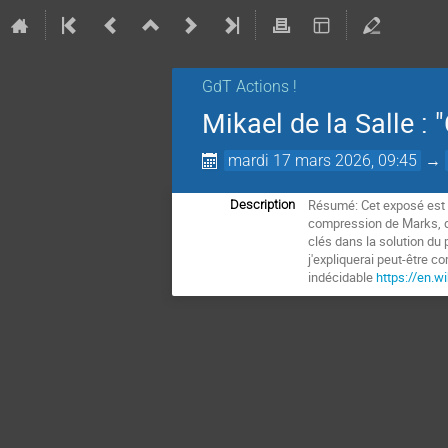
GdT Actions !
Mikael de la Salle :
mardi 17 mars 2026, 09:45
→
Résumé: Cet exposé est l
Description
compression de Marks, qui
clés dans la solution du 
j'expliquerai peut-être 
indécidable
https://en.w