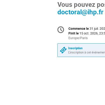
Vous pouvez pos
doctoral@ihp.fr
Information
Commence le
31 juil. 20
Date/Heure
de
Finit le
15 oct. 2026, 23:
la
Toutes
Europe/Paris
les
conférence
horaires
Inscription
sont
L'inscription à cet événeme
en
Europe/Paris