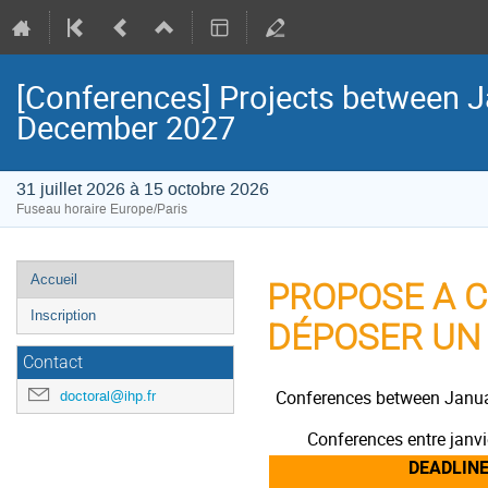
[Conferences] Projects between J
December 2027
31 juillet 2026 à 15 octobre 2026
Fuseau horaire Europe/Paris
Menu
Accueil
PROPOSE A 
de
Inscription
DÉPOSER UN
l'événement
Contact
Conferences between Janu
doctoral@ihp.fr
Conferences entre janvi
DEADLINE