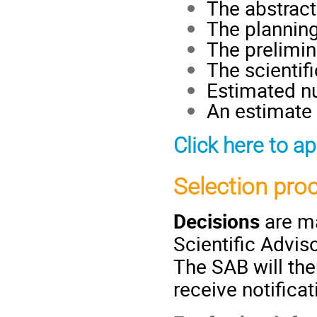
The abstract
The planning
The prelimin
The scientif
Estimated nu
An estimate 
Click here to ap
Selection pro
Decisions
are ma
Scientific Advis
The SAB will th
receive notifica