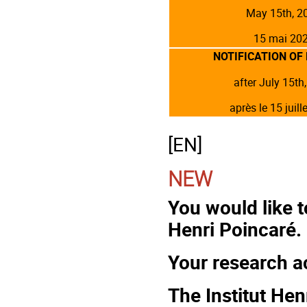
May 15th, 2
15 mai 20
NOTIFICATION OF
after July 15th
après le 15 juill
[EN]
NEW
You would like 
Henri Poincaré.
Your research ac
The Institut Hen