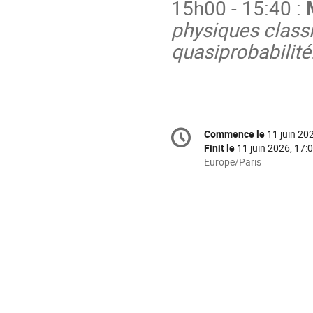
15h00 - 15:40 :
physiques classi
quasiprobabilité
Information
Commence le
11 juin 20
Date/Heure
de
Finit le
11 juin 2026, 17:
la
Toutes
Europe/Paris
les
conférence
horaires
sont
en
Europe/Paris