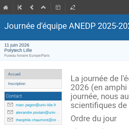
Journée d'équipe ANEDP 2025-20
11 juin 2026
Polytech Lille
Fuseau horaire Europe/Paris
Menu
Accueil
La journée de l'
de
2026 (en amphi 
Inscription
l'événement
journée, nous au
Contact
scientifiques de
marc.pegon@univ-lille.fr
alexandre.poulain@univ-lille.fr
Ordre du jour
theophile.chaumont@inria.fr