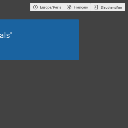
Europe/Paris
Français
S'authentifier
als"