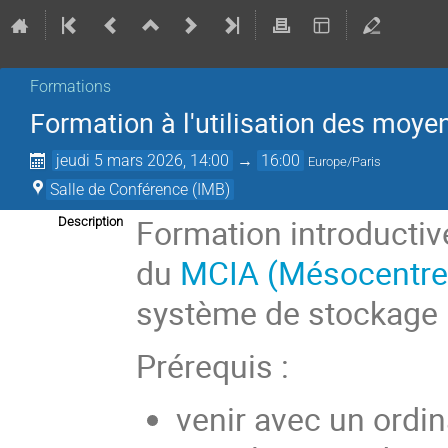
Formations
Formation à l'utilisation des moy
jeudi 5 mars 2026, 14:00
→
16:00
Europe/Paris
Salle de Conférence (IMB)
Formation introductive
Description
du
MCIA (Mésocentre d
système de stockage
Prérequis :
venir avec un ordin