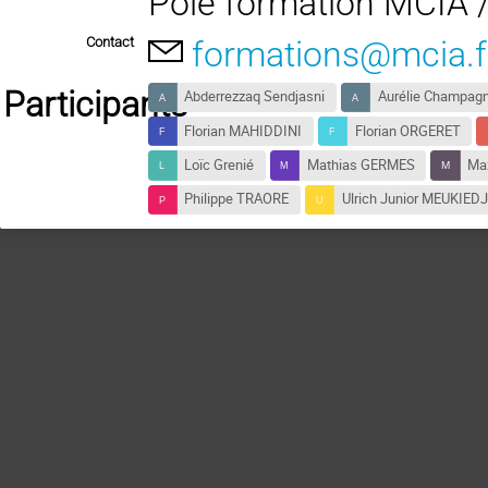
Pole formation MCIA 
Contact
formations@mcia.f
Participants
Abderrezzaq Sendjasni
Aurélie Champag
Florian MAHIDDINI
Florian ORGERET
Loïc Grenié
Mathias GERMES
Ma
Philippe TRAORE
Ulrich Junior MEUKIE