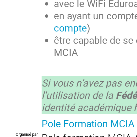
avec le WiFi Eduroa
en ayant un compte
compte
)
être capable de se
MCIA
Si vous n’avez pas e
l'utilisation de la
Fédé
identité académique h
Pole Formation MCIA
Organisé par