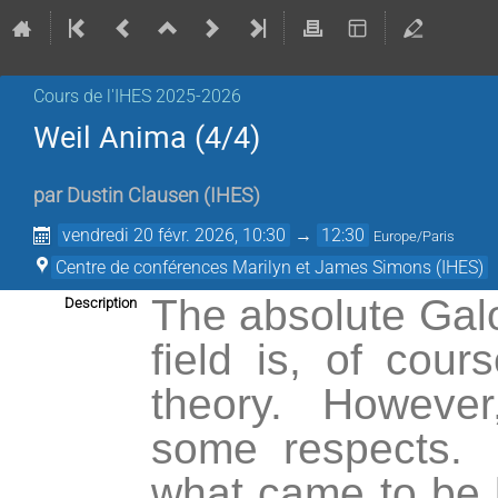
Cours de l'IHES 2025-2026
Weil Anima (4/4)
par
Dustin Clausen
(
IHES
)
vendredi 20 févr. 2026, 10:30
→
12:30
Europe/Paris
Centre de conférences Marilyn et James Simons (IHES)
The absolute Galo
Description
field is, of cour
theory. However, 
some respects. 
what came to be 