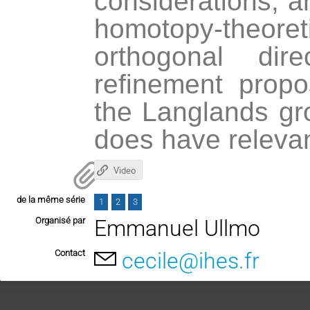
considerations, a
homotopy-theore
orthogonal dir
refinement prop
the Langlands gro
does have releva
Video
de la même série
1
2
3
Organisé par
Emmanuel Ullmo
Contact
cecile@ihes.fr