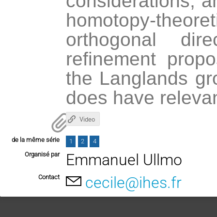
considerations, a
homotopy-theore
orthogonal dir
refinement prop
the Langlands gro
does have releva
Video
de la même série
1
2
4
Organisé par
Emmanuel Ullmo
Contact
cecile@ihes.fr