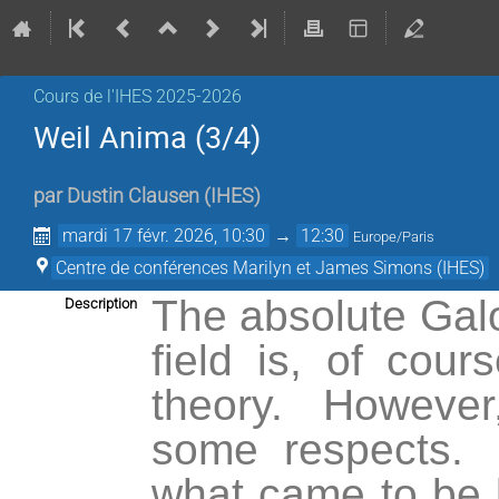
Cours de l'IHES 2025-2026
Weil Anima (3/4)
par
Dustin Clausen
(
IHES
)
mardi 17 févr. 2026, 10:30
→
12:30
Europe/Paris
Centre de conférences Marilyn et James Simons (IHES)
The absolute Galo
Description
field is, of cour
theory. However, 
some respects. 
what came to be 