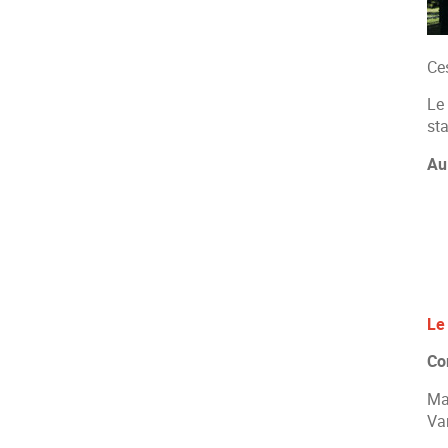
Ce
Le
sta
Au
L
Co
Ma
Va