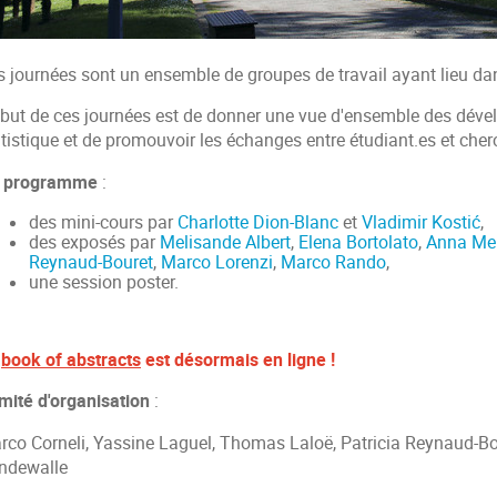
s journées sont un ensemble de groupes de travail ayant lieu da
 but de ces journées est de donner une vue d'ensemble des déve
tistique et de promouvoir les échanges entre étudiant.es et cher
 programme
:
des mini-cours par
Charlotte Dion-Blanc
et
Vladimir Kostić
,
des exposés par
Melisande Albert
,
Elena Bortolato
,
Anna Me
Reynaud-Bouret
,
Marco Lorenzi
,
Marco Rando
,
une session poster.
e
book of abstracts
est désormais en ligne !
mité d'organisation
:
rco Corneli, Yassine Laguel, Thomas Laloë, Patricia Reynaud-Bo
ndewalle