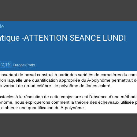
ie
ntique -ATTENTION SEANCE LUNDI
12:15
Europe/Paris
nvariant de nœud construit à partir des variétés de caractères du comp
lon laquelle une quantification appropriée du A-polynôme permettrait d
 invariant de nœud célèbre : le polynôme de Jones coloré.
stacles à la résolution de cette conjecture est l'absence d'une méthode
polynôme, nous expliquerons comment la théorie des écheveaux utilisée 
 d'obtenir une quantification du A-polynôme.